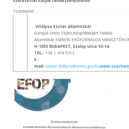
Szeretettel várjuk rendezvényünkön!
Tisztelettel:
Vitályos Eszter államtitkár
Európai Uniós Fejlesztéspolitikáért Felelős
Államtitkár EMBERI ERŐFORRÁSOK MINISZTÉRI
H-1055 BUDAPEST, Szalay utca 10-14.
TEL.:
+36 1 474 9313
E-
mail:
eszter.vitályos@emmi.gov.hu
www.szecheny