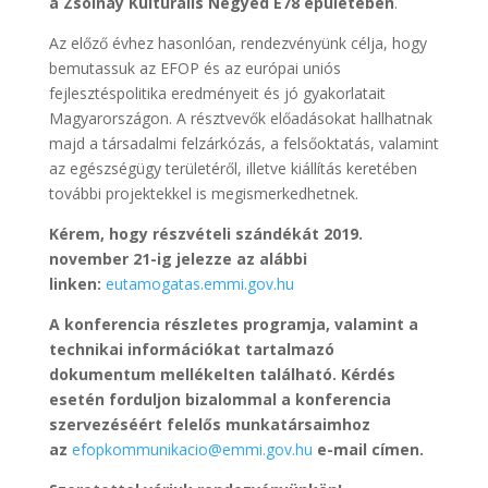
a Zsolnay Kulturális Negyed E78 épületében
.
Az előző évhez hasonlóan, rendezvényünk célja, hogy
bemutassuk az EFOP és az európai uniós
fejlesztéspolitika eredményeit és jó gyakorlatait
Magyarországon. A résztvevők előadásokat hallhatnak
majd a társadalmi felzárkózás, a felsőoktatás, valamint
az egészségügy területéről, illetve kiállítás keretében
további projektekkel is megismerkedhetnek.
Kérem, hogy részvételi szándékát
2019.
november 21-ig
jelezze az alábbi
linken:
eutamogatas.emmi.gov.hu
A konferencia részletes programja, valamint a
technikai információkat tartalmazó
dokumentum mellékelten található. Kérdés
esetén forduljon bizalommal a konferencia
szervezéséért felelős munkatársaimhoz
az
efopkommunikacio@emmi.gov.hu
e-mail címen.