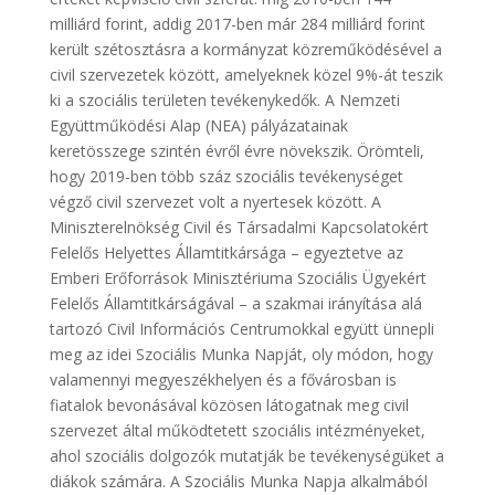
milliárd forint, addig 2017-ben már 284 milliárd forint
került szétosztásra a kormányzat közreműködésével a
civil szervezetek között, amelyeknek közel 9%-át teszik
ki a szociális területen tevékenykedők. A Nemzeti
Együttműködési Alap (NEA) pályázatainak
keretösszege szintén évről évre növekszik. Örömteli,
hogy 2019-ben több száz szociális tevékenységet
végző civil szervezet volt a nyertesek között. A
Miniszterelnökség Civil és Társadalmi Kapcsolatokért
Felelős Helyettes Államtitkársága – egyeztetve az
Emberi Erőforrások Minisztériuma Szociális Ügyekért
Felelős Államtitkárságával – a szakmai irányítása alá
tartozó Civil Információs Centrumokkal együtt ünnepli
meg az idei Szociális Munka Napját, oly módon, hogy
valamennyi megyeszékhelyen és a fővárosban is
fiatalok bevonásával közösen látogatnak meg civil
szervezet által működtetett szociális intézményeket,
ahol szociális dolgozók mutatják be tevékenységüket a
diákok számára. A Szociális Munka Napja alkalmából