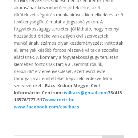
A civil szervezetek sok esetben az érintettek tenni
akarásának köszönhetően jöttek létre, az ő
elkötelezettségük és munkabírásuk kiemelkedő és az ő
tevékenységük túlmutat a jogszabályokon. A
fogyatékosságügy területen jól látható, hogy mennyi
hozzáadott értéke van az ilyen civil szervezetek
munkájának, számos olyan kezdeményezést indítottak
el, amelyek később fontos részeivé váltak a szociális
ellátásnak. A kormány a fogyatékosságügy területén
kiemelten fontosnak tartja a „semmit rólunk,
nélkülünk” elv érvényesülését, ezért évről-évre
támogatja az érintetteket képviselő érdekvédelmi
szervezeteket.
Bács-Kiskun Megyei Civil
Információs Centrum
civilbacs@gmail.com
78/415-
165
76/777-517
www.recic.hu
www.facebook.com/civilbacs