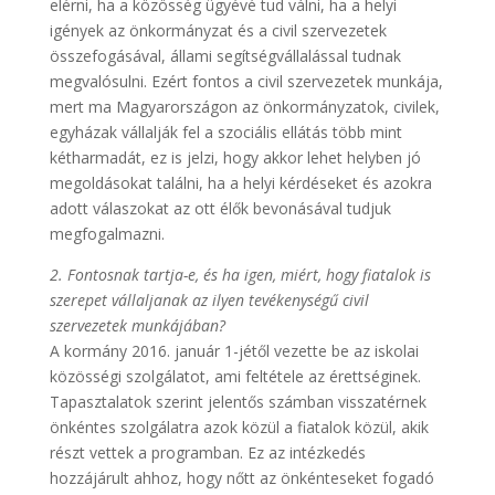
elérni, ha a közösség ügyévé tud válni, ha a helyi
igények az önkormányzat és a civil szervezetek
összefogásával, állami segítségvállalással tudnak
megvalósulni. Ezért fontos a civil szervezetek munkája,
mert ma Magyarországon az önkormányzatok, civilek,
egyházak vállalják fel a szociális ellátás több mint
kétharmadát, ez is jelzi, hogy akkor lehet helyben jó
megoldásokat találni, ha a helyi kérdéseket és azokra
adott válaszokat az ott élők bevonásával tudjuk
megfogalmazni.
2. Fontosnak tartja-e, és ha igen, miért, hogy fiatalok is
szerepet vállaljanak az ilyen tevékenységű civil
szervezetek munkájában?
A kormány 2016. január 1-jétől vezette be az iskolai
közösségi szolgálatot, ami feltétele az érettséginek.
Tapasztalatok szerint jelentős számban visszatérnek
önkéntes szolgálatra azok közül a fiatalok közül, akik
részt vettek a programban. Ez az intézkedés
hozzájárult ahhoz, hogy nőtt az önkénteseket fogadó