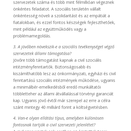
szervezetek száma és több mint félmillióan végeznek
önkéntes feladatot. A szociális területén vállalt
önkéntesség növeli a szolidaritást és az empátiát a
fiatalokban, és ezzel fontos készségek fejleszthetőek,
mint például az együttműködés vagy a
problémamegoldás.
3. A jövőben növekszik-e a szociális tevékenységet végző
szervezetek állami támogatása?
Jövőre több támogatást kapnak a civil szociális
intézményfenntartók. Biztonságosabb és
kiszámíthatóbb lesz az önkormányzati, egyházi és civil
fenntartású szociális intézmények működése, ugyanis
a minimálbér-emelkedésből eredő munkáltatói
többletteher az állami átvállalással törvényi garanciát
kap. Ugyanis jövő évtől már szerepel az erre a célra
szánt mintegy 40 milliárd forint a költségvetésben.
4. Van-e olyan ellátási típus, amelyben különösen
fontosnak tartják a civil szervezeti jelenlétet?