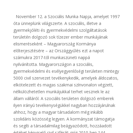
November 12. a Szociális Munka Napja, amelyet 1997
óta ünneplünk világszerte. A szociális, illetve a
gyermekjóléti és gyermekvédelmi szolgáltatások
területén dolgozó sok tízezer ember munkájának
elismeréseként – Magyarország Kormánya
előterjesztésére – az Országgyűlés ezt a napot
számukra 2017-től munkaszüneti nappá
nyilvánította. Magyarországon a szociális,
gyermekvédelmi és esélyegyenlőségi területen mintegy
5000 civil szervezet tevékenykedik, amelyek áldozatos,
elkötelezett és magas szakmai színvonalon végzett,
nélkülözhetetlen munkájukkal terhet vesznek le az
állam válláról. A szociális területen dolgozó emberek
ilyen irányú tevékenységükkel nagyban hozzájárulnak
ahhoz, hogy a magyar társadalom még inkább
szolidáris közösség legyen. A kormányzat támogatja
és segíti a társadalmilag beágyazódott, hozzáadott
értéket képviselő civil szférát: míg 2010-ben 144